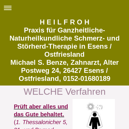
H E I L F R O H
Praxis für Ganzheitliche-
Naturheilkundliche Schmerz- und
Störherd-Therapie in Esens /
Ostfriesland
Michael S. Benze, Zahnarzt, Alter
Postweg 24, 26427 Esens /
Ostfriesland, 0152-01680189
WELCHE Verfahren
Prüft aber alles und
das Gute behaltet.
(
1. Thessalonicher 5,