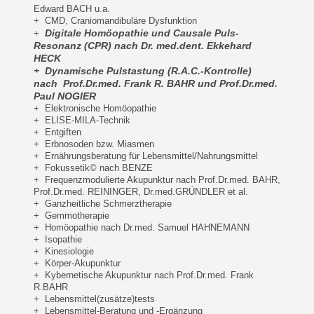
Edward BACH u.a.
+ CMD, Craniomandibuläre Dysfunktion
Digitale Homöopathie und Causale Puls-
+
Resonanz (CPR) nach Dr. med.dent. Ekkehard
HECK
+ Dynamische Pulstastung (R.A.C.-Kontrolle)
nach Prof.Dr.med. Frank R. BAHR und Prof.Dr.med.
Paul NOGIER
+ Elektronische Homöopathie
+ ELISE-MILA-Technik
+ Entgiften
+ Erbnosoden bzw. Miasmen
+ Ernährungsberatung für Lebensmittel/Nahrungsmittel
+ Fokussetik© nach BENZE
+ Frequenzmodulierte Akupunktur nach Prof.Dr.med. BAHR,
Prof.Dr.med. REININGER, Dr.med.GRÜNDLER et al.
+ Ganzheitliche Schmerztherapie
+ Gemmotherapie
+ Homöopathie nach Dr.med. Samuel HAHNEMANN
+ Isopathie
+ Kinesiologie
+ Körper-Akupunktur
+ Kybernetische Akupunktur nach Prof.Dr.med. Frank
R.BAHR
+ Lebensmittel(zusätze)tests
+ Lebensmittel-Beratung und -Ergänzung