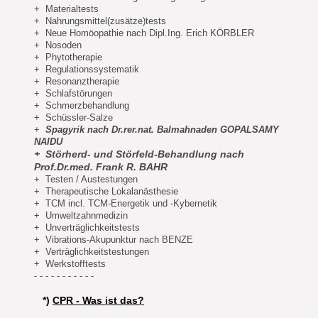
+ Materialtests
+ Nahrungsmittel(zusätze)tests
+ Neue Homöopathie nach Dipl.Ing. Erich KÖRBLER
+ Nosoden
+ Phytotherapie
+ Regulationssystematik
+ Resonanztherapie
+ Schlafstörungen
+ Schmerzbehandlung
+ Schüssler-Salze
+
Spagyrik nach Dr.rer.nat. Balmahnaden GOPALSAMY
NAIDU
+ Störherd- und Störfeld-Behandlung nach
Prof.Dr.med. Frank R. BAHR
+ Testen / Austestungen
+ Therapeutische Lokalanästhesie
+ TCM incl. TCM-Energetik und -Kybernetik
+ Umweltzahnmedizin
+ Unverträglichkeitstests
+ Vibrations-Akupunktur nach BENZE
+ Verträglichkeitstestungen
+ Werkstofftests
- - - - - - - - - - -
*)
CPR - Was ist das?