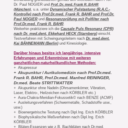
Dr. Paul NOGIER und
Prof. Dr. med. Frank R. BAHR
, u.a. unter
Dynamischer Pulstastung (R.A.C.-
(München)
Kontrolle) nach Prof.Dr.med. Frank R. BAHR und Prof.Dr.
Paul NOGIER
und
Resonanzprüfung mit Polfilter nach
Prof.Dr.med. Frank R. BAHR
.
Weiterhin praktiziere ich die
Causale Puls Resonanz (CPR)
nach Dr. med.dent. Ekkehard HECK (Starnberg)
einschl.
Testverfahren mit Schwingungsleitern nach
Dr. med.dent.
Kai BÄHNEMANN (Berlin)
und Kinesiologie.
Darüber hinaus besitze ich langjährige, intensive
Erfahrungen und Erkenntnisse mit weiteren
ganzheitlichen-naturheilkundlichen Methoden:
+ Akupressur
+ Akupunktur / Aurikulomedizin nach Prof.Dr.med.
Frank R. BAHR, Prof.Dr.med. Manfred REININGER,
Dr.med. Beate STRITTMATTER
+ Akupunktur ohne Nadeln (Ohrsamenkörner, Vibration,
Laser, Elektro-, Heilzeichen nach KÖRBLER etc.)
+ Aura-Chakra-Meridian-Fokussetik© nach BENZE (ACMF)
+ Ausleitungsverfahren (Schwermetalle, Schadstoffe usw.,
usw.)
+ Bioenergetrische Testung nach Dipl.Ing. Erich KÖRBLER
+ Biophysikalische Meßverfahren nach Dipl.Ing. Erich
KÖRBLER
+ Blüten-Essenzen wie z.B. Bachblüten nach Dr.med.