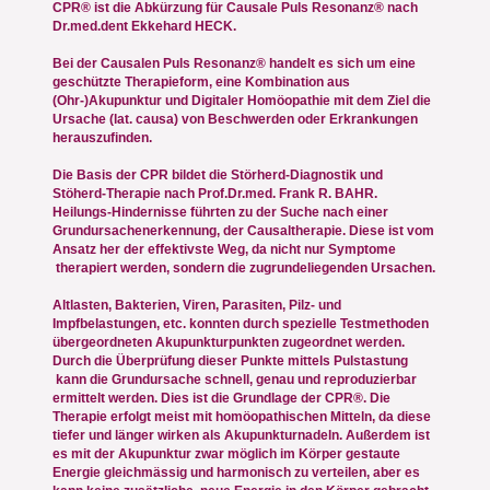
CPR® ist die Abkürzung für Causale Puls Resonanz® nach
Dr.med.dent Ekkehard HECK.
Bei der Causalen Puls Resonanz® handelt es sich um eine
geschützte Therapieform, eine Kombination aus
(Ohr-)Akupunktur und Digitaler Homöopathie mit dem Ziel die
Ursache (lat. causa) von Beschwerden oder Erkrankungen
herauszufinden.
Die Basis der CPR bildet die Störherd-Diagnostik und
Stöherd-Therapie nach Prof.Dr.med. Frank R. BAHR.
Heilungs-Hindernisse führten zu der Suche nach einer
Grundursachenerkennung, der Causaltherapie. Diese ist vom
Ansatz her der effektivste Weg, da nicht nur Symptome
therapiert werden, sondern die zugrundeliegenden Ursachen.
Altlasten, Bakterien, Viren, Parasiten, Pilz- und
Impfbelastungen, etc. konnten durch spezielle Testmethoden
übergeordneten Akupunkturpunkten zugeordnet werden.
Durch die Überprüfung dieser Punkte mittels Pulstastung
kann die Grundursache schnell, genau und reproduzierbar
ermittelt werden. Dies ist die Grundlage der CPR®. Die
Therapie erfolgt meist mit homöopathischen Mitteln, da diese
tiefer und länger wirken als Akupunkturnadeln. Außerdem ist
es mit der Akupunktur zwar möglich im Körper gestaute
Energie gleichmässig und harmonisch zu verteilen, aber es