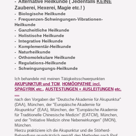
- Alternative Heilkunde ( Jedenfalls
KEINE
Zauberei, Hexerei, Magie etc.! )
- Biologische Heilkunde
- Frequenzen-Schwingungen-Vibrationen-
Heilkunde
- Ganzheitliche Heilkunde
- Holistische Heilkunde
- Integrative Heilkunde
- Komplementär-Heilkunde
- Naturheilkunde
- Orthomolekulare Heilkunde
- Regulations-Heilkunde
- Schwingungungs-Heilkunde
Ich behandele mit meinen Tätigkeitsschwerpunkten
AKUPUNKTUR und TCM
,
HOMÖOPATHIE incl.
SPAGYRIK etc.,
AUSTESTUNGEN + AUSLEITUNGEN
etc.
....
nach den Vorgaben der "Deutsche Akademie für Akupunktur"
(DAA), München, der "Europäische Akademie für
Akupunktur" (EAA), München, der "Europäische Akademie
für Traditionelle Chinesische Medizin" (EATCM), München,
und der "Initiative Medizin ohne Nebenwirkungen" (IMON),
München.
Hierzu praktiziere ich die Akupunktur und die Störherd-
Behandlung grundsätzlich gemäß den Methoden nach Prof.