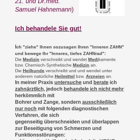
21. und Dr.med.
Samuel Hahnemann
)
Ich behandele Sie gut!
I
ch "ziehe" Ihnen sozusagen Ihren "Inneren ZAHN"
und bewege Ihr "Inneres, tiefes ZAHNrad":
Die
Medizin
verschreibt und wendet
Medi
kamente
bzw. Chemisch-Synthetische
Medizin
an.
Die
Heilkunde
verschreibt und und wendet unter
anderem natürliche
Heilmittel
bzw.
Arzneien
an.
In meiner Praxis
untersuche
und
berate
ich
zahnärztlich
, jedoch
behandele ich
nicht mehr
herkömmlich mit
Bohrer
und Zange, sondern
ausschließlich
nur noch
mit folgenden diagnostischen
Verfahren, die sich
gegenseitig überschneiden und überlappen
zur Beseitigung von Schmerzen und
Funktionsstörungen: