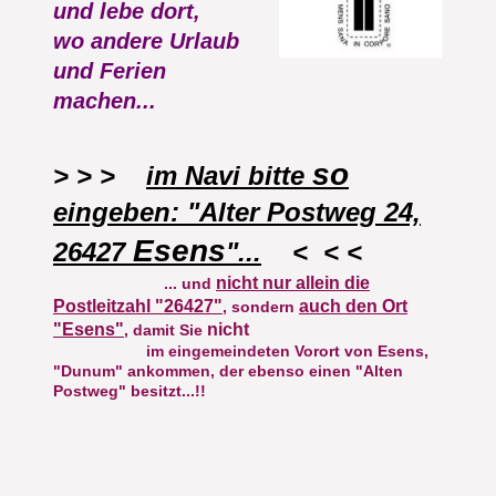
und lebe dort,
wo andere Urlaub
und Ferien
machen...
so
> > >
im Navi bitte
eingeben: "Alter Postweg 24,
Esens
26427
"...
< < <
nicht nur allein die
... und
Postleitzahl "26427"
auch den Ort
, sondern
"Esens"
nicht
, damit Sie
im eingemeindeten Vorort von Esens,
"Dunum" ankommen, der ebenso einen "Alten
Postweg" besitzt...!!