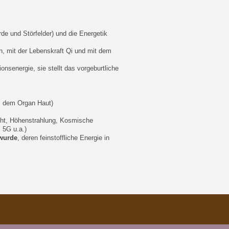
e und Störfelder) und die Energetik
n, mit der Lebenskraft Qi und mit dem
nsenergie, sie stellt das vorgeburtliche
, dem Organ Haut)
icht, Höhenstrahlung, Kosmische
 5G u.a.)
 wurde
, deren feinstoffliche Energie in