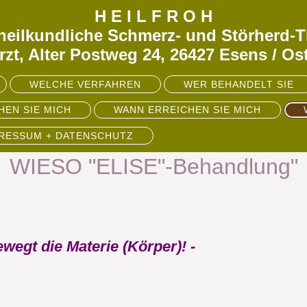
H E I L F R O H
rheilkundliche Schmerz- und Störherd-Th
zt, Alter Postweg 24, 26427 Esens / Os
WELCHE VERFAHREN
WER BEHANDELT SIE
HEN SIE MICH
WANN ERREICHEN SIE MICH
PRESSUM + DATENSCHUTZ
WIESO "ELISE"-Behandlung"
ewegt die Materie (Körper)! -