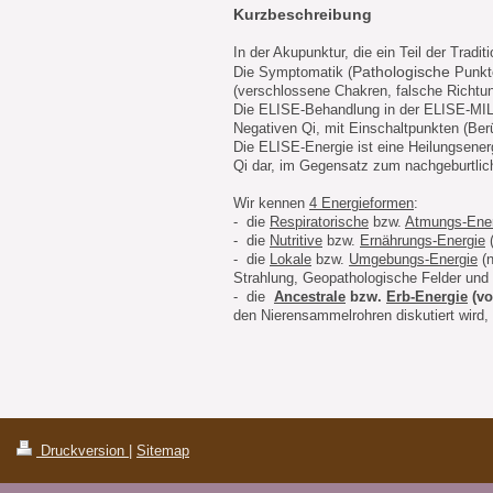
Kurzbeschreibung
In der Akupunktur, die ein Teil der Trad
Pathologische
Die Symptomatik (
Punkte
(verschlossene Chakren, falsche Richtun
Die ELISE-Behandlung in der ELISE-MILA-
Negativen Qi, mit Einschaltpunkten (Ber
Die ELISE-Energie ist eine Heilungsener
Qi dar, im Gegensatz zum nachgeburtlich
Wir kennen
4 Energieformen
:
- die
Respiratorische
bzw.
Atmungs-Ener
- die
Nutritive
bzw.
Ernährungs-Energie
(
- die
Lokale
bzw.
Umgebungs-Energie
(n
Strahlung, Geopathologische Felder und 
- die
Ancestrale
bzw.
Erb-Energie
(v
den Nierensammelrohren diskutiert wird, d
Druckversion
|
Sitemap