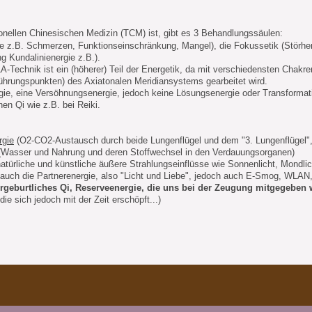
itionellen Chinesischen Medizin (TCM) ist, gibt es 3 Behandlungssäulen:
 z.B. Schmerzen, Funktionseinschränkung, Mangel), die Fokussetik (Störherd
g Kundalinienergie z.B.).
Technik ist ein (höherer) Teil der Energetik, da mit verschiedensten Chakre
ührungspunkten) des Axiatonalen Meridiansystems gearbeitet wird.
gie, eine Versöhnungsenergie, jedoch keine Lösungsenergie oder Transformatio
en Qi wie z.B. bei Reiki.
gie
(O2-CO2-Austausch durch beide Lungenflügel und dem "3. Lungenflügel"
Wasser und Nahrung und deren Stoffwechsel in den Verdauungsorganen)
atürliche und künstliche äußere Strahlungseinflüsse wie Sonnenlicht, Mondl
auch die Partnerenergie, also "Licht und Liebe", jedoch auch E-Smog, WLAN,
orgeburtliches Qi, Reserveenergie, die uns bei der Zeugung mitgegeben
ie sich jedoch mit der Zeit erschöpft...)